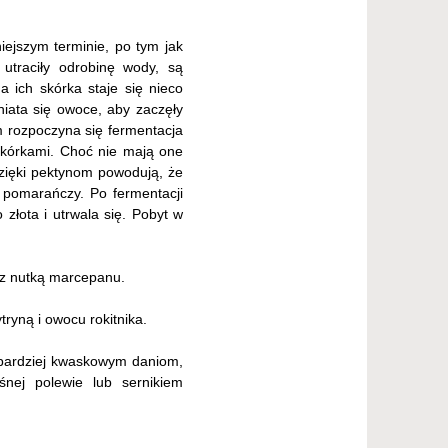
iejszym terminie, po tym jak
 utraciły odrobinę wody, są
 ich skórka staje się nieco
niata się owoce, aby zaczęły
m rozpoczyna się fermentacja
skórkami. Choć nie mają one
zięki pektynom powodują, że
 pomarańczy. Po fermentacji
 złota i utrwala się. Pobyt w
ą z nutką marcepanu.
ryną i owocu rokitnika.
 bardziej kwaskowym daniom,
ej polewie lub sernikiem