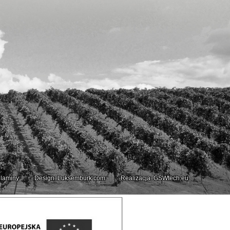
laminy
Design: Luksemburk.com
Realizacja: GSWtech.eu