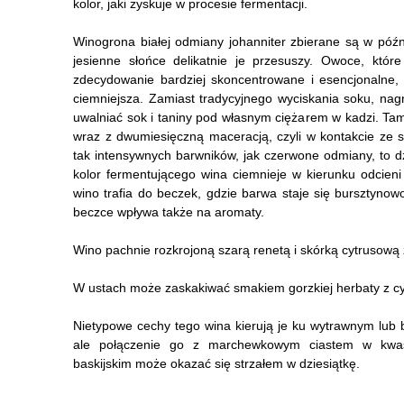
kolor, jaki zyskuje w procesie fermentacji.
Winogrona białej odmiany johanniter zbierane są w późn
jesienne słońce delikatnie je przesuszy. Owoce, które
zdecydowanie bardziej skoncentrowane i esencjonalne, a
ciemniejsza. Zamiast tradycyjnego wyciskania soku, nag
uwalniać sok i taniny pod własnym ciężarem w kadzi. Ta
wraz z dwumiesięczną maceracją, czyli w kontakcie ze 
tak intensywnych barwników, jak czerwone odmiany, to d
kolor fermentującego wina ciemnieje w kierunku odcieni
wino trafia do beczek, gdzie barwa staje się bursztynowo
beczce wpływa także na aromaty.
Wino pachnie rozkrojoną szarą renetą i skórką cytrusow
W ustach może zaskakiwać smakiem gorzkiej herbaty z cyt
Nietypowe cechy tego wina kierują je ku wytrawnym lub
ale połączenie go z marchewkowym ciastem w kwaśn
baskijskim może okazać się strzałem w dziesiątkę.