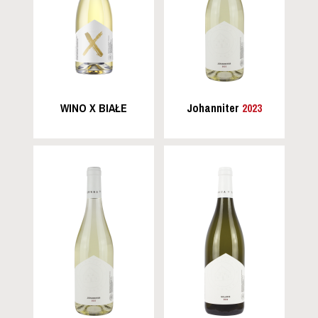
WINO X BIAŁE
Johanniter
2023