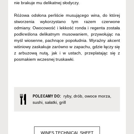
nie brakuje mu delikatnej słodyczy.
Różowa odsłona perliście musującego wina, do której
stworzenia wykorzystano tym razem czerwone
odmiany. Owocowość i lekkość ronda i regenta została
podkreślona delikatnym musowaniem, przywołując na
myśl wiosenne, pachnące popołudnia. Wyraźny akcent
wiśniowy zaskakuje zarówno w zapachu, gdzie łączy się
z arbuzową nutą, jak i w ustach, przeplatając się z
posmakiem wczesnej truskawki.
POLECAMY DO:
ryby, drób, owoce morza,
sushi, sałatki, grill
WINES TECHNICAL SHEET